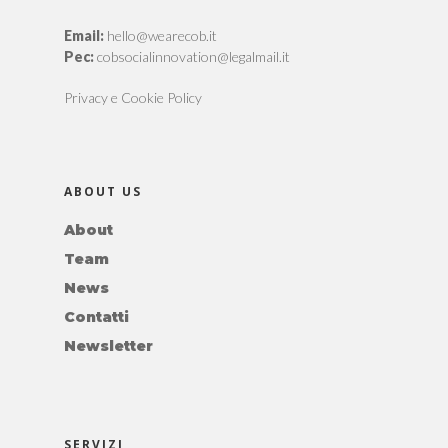
Email:
hello@wearecob.it
Pec:
cobsocialinnovation@legalmail.it
Privacy e Cookie Policy
ABOUT US
About
Team
News
Contatti
Newsletter
SERVIZI