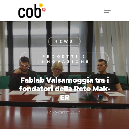
Hit enter to search or ESC to close
NEWS
PROGETTI E
INNOVAZIONE
Fablab Valsamoggia tra i
fondatori della Rete Mak-
ER
12 Novembre 2018