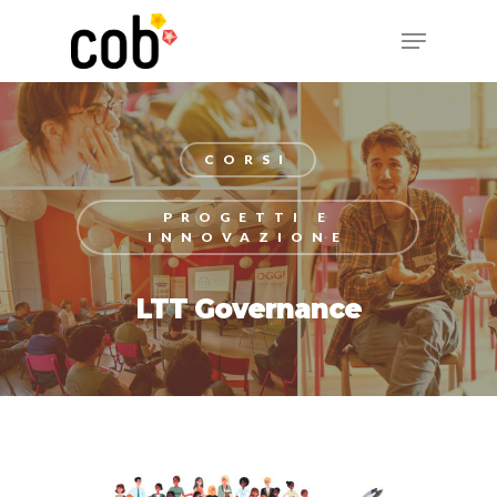
Hit enter to search or ESC to close
CORSI
PROGETTI E
INNOVAZIONE
LTT Governance