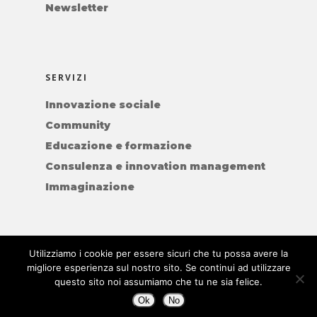
Newsletter
SERVIZI
Innovazione sociale
Community
Educazione e formazione
Consulenza e innovation management
Immaginazione
Utilizziamo i cookie per essere sicuri che tu possa avere la
migliore esperienza sul nostro sito. Se continui ad utilizzare
© 2026 WEARECOB.
questo sito noi assumiamo che tu ne sia felice.
Ok
No