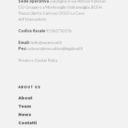
Sede operativa
a Bologna in via Petroni 9 presso
CO Gruppo e a Monteveglio (Valsamoggia, BO) in
Piazza Libertà 2 presso OGGI La Casa
dell’Innovazione
Codice fiscale
91363710376
Email:
hello@wearecob.it
Pec:
cobsocialinnovation@legalmail.it
Privacy e Cookie Policy
ABOUT US
About
Team
News
Contatti