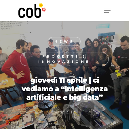
Hit enter to search or ESC to close
NEWS
PROGETTI E
INNOVAZIONE
giovedì 11 aprile | ci
vediamo a “Intelligenza
artificiale e big data”
1 Aprile 2019