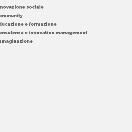
nnovazione sociale
ommunity
ducazione e formazione
onsulenza e innovation management
mmaginazione