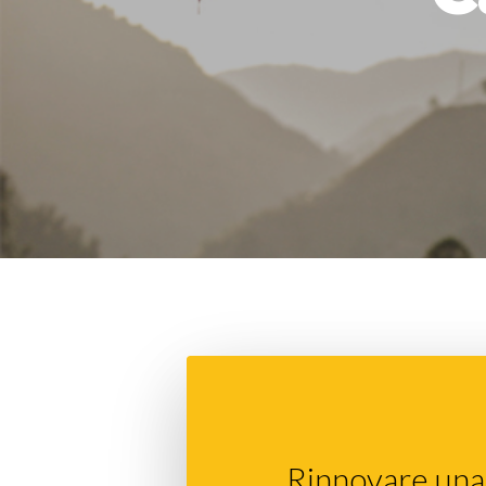
Hit enter to search or ESC to close
Rinnovare una 