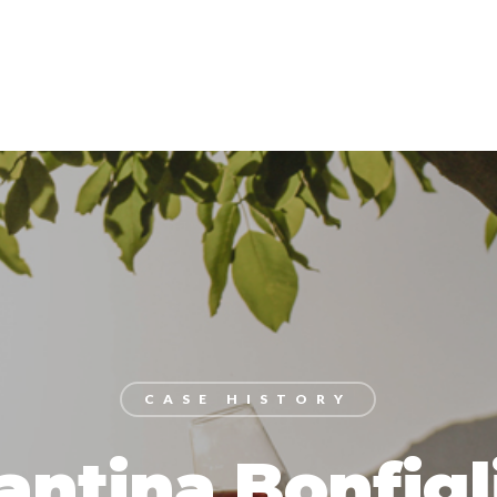
CASE HISTORY
antina Bonfigl